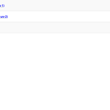
 1)
ων 2)